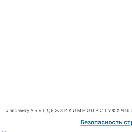
По алфавиту
А
Б
В
Г
Д
Е
Ж
З
И
К
Л
М
Н
О
П
Р
С
Т
У
Ф
Х
Ч
Ш
Безопасность ст