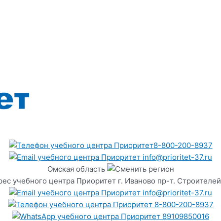
8-800-200-8937
info@prioritet-37.ru
Омская область
г. Иваново пр-т. Строителей
info@prioritet-37.ru
8-800-200-8937
89109850016