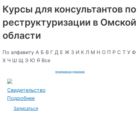
Курсы для консультантов по
реструктуризации в Омской
области
По алфавиту
А
Б
В
Г
Д
Е
Ж
З
И
К
Л
М
Н
О
П
Р
С
Т
У
Ф
Х
Ч
Ш
Щ
Э
Ю
Я
Все
Антикризисное управление
Свидетельство
Подробнее
Записаться