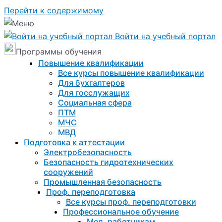
Перейти к содержимому
Войти на учебный портал
Программы обучения
Повышение квалификации
Все курсы повышение квалификации
Для бухгалтеров
Для госслужащих
Социальная сфера
ПТМ
МЧС
МВД
Подготовка к aттестации
Электробезопасность
Безопасность гидротехнических
сооружений
Промышленная безопасность
Проф. переподготовка
Все курсы проф. переподготовки
Профессиональное обучение
Мед. работникам