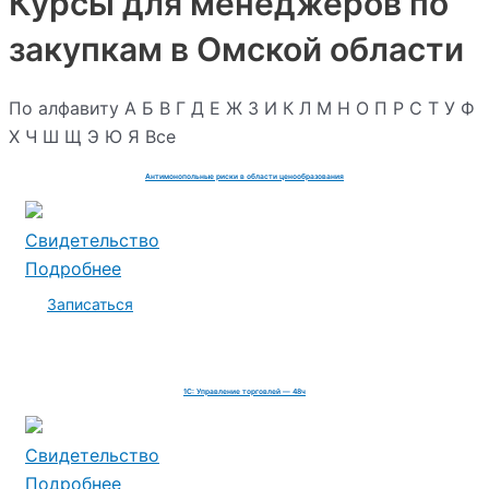
Курсы для менеджеров по
закупкам в Омской области
По алфавиту
А
Б
В
Г
Д
Е
Ж
З
И
К
Л
М
Н
О
П
Р
С
Т
У
Ф
Х
Ч
Ш
Щ
Э
Ю
Я
Все
Антимонопольные риски в области ценообразования
Свидетельство
Подробнее
Записаться
1С: Управление торговлей — 48ч
Свидетельство
Подробнее