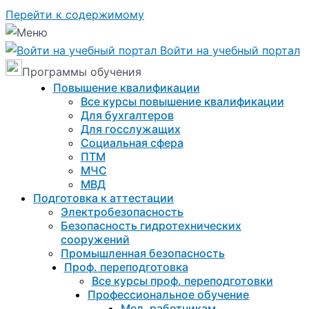
Перейти к содержимому
Войти на учебный портал
Программы обучения
Повышение квалификации
Все курсы повышение квалификации
Для бухгалтеров
Для госслужащих
Социальная сфера
ПТМ
МЧС
МВД
Подготовка к aттестации
Электробезопасность
Безопасность гидротехнических
сооружений
Промышленная безопасность
Проф. переподготовка
Все курсы проф. переподготовки
Профессиональное обучение
Мед. работникам