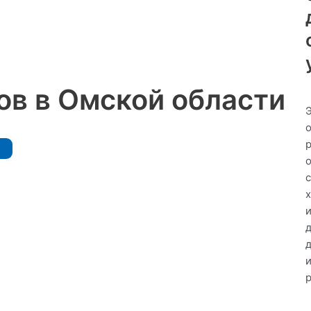
в в Омской области
д
р