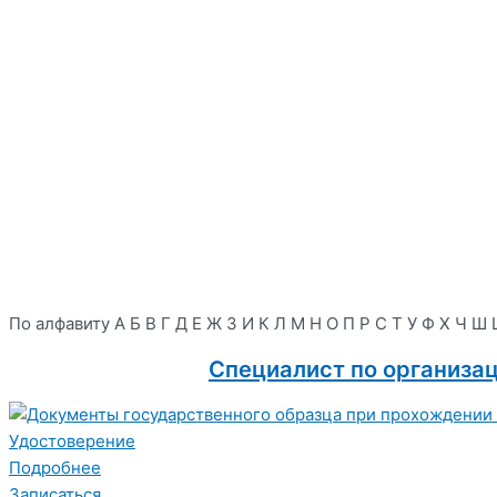
По алфавиту
А
Б
В
Г
Д
Е
Ж
З
И
К
Л
М
Н
О
П
Р
С
Т
У
Ф
Х
Ч
Ш
Специалист по организа
Удостоверение
Подробнее
Записаться