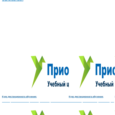
Курс дистанционного обучения:
Курс дистанционного обучения:
Электромеханик по ремонту и обслуживанию счётно‑вычислительных машин-180 
Чистильщик металла, отливок, из