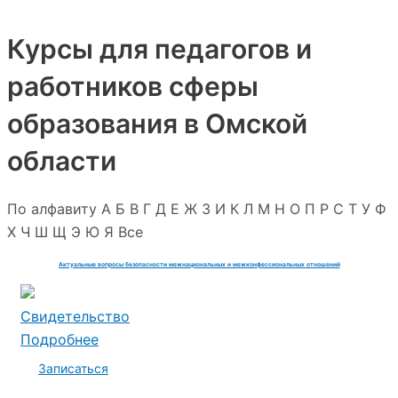
Курсы для педагогов и
работников сферы
образования в Омской
области
По алфавиту
А
Б
В
Г
Д
Е
Ж
З
И
К
Л
М
Н
О
П
Р
С
Т
У
Ф
Х
Ч
Ш
Щ
Э
Ю
Я
Все
Актуальные вопросы безопасности межнациональных и межконфессиональных отношений
Свидетельство
Подробнее
Записаться