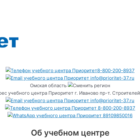
8-800-200-8937
info@prioritet-37.ru
Омская область
г. Иваново пр-т. Строителей
info@prioritet-37.ru
8-800-200-8937
89109850016
Об учебном центре