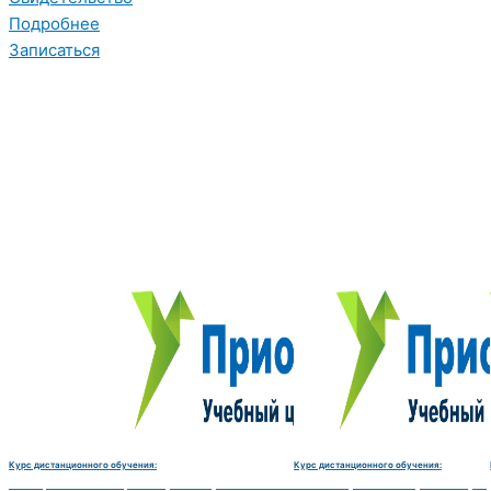
Подробнее
Записаться
Курс дистанционного обучения:
Курс дистанционного обучения:
Электромеханик по ремонту и обслуживанию счётно‑вычислительных машин-180 
Чистильщик металла, отливок, из