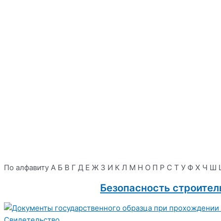
По алфавиту
А
Б
В
Г
Д
Е
Ж
З
И
К
Л
М
Н
О
П
Р
С
Т
У
Ф
Х
Ч
Ш
Безопасность строитель
Свидетельство