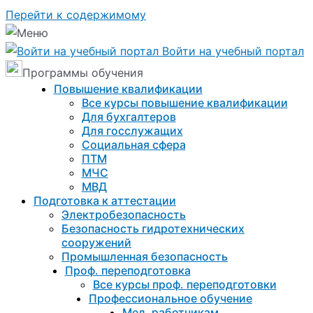
Перейти к содержимому
Войти на учебный портал
Программы обучения
Повышение квалификации
Все курсы повышение квалификации
Для бухгалтеров
Для госслужащих
Социальная сфера
ПТМ
МЧС
МВД
Подготовка к aттестации
Электробезопасность
Безопасность гидротехнических
сооружений
Промышленная безопасность
Проф. переподготовка
Все курсы проф. переподготовки
Профессиональное обучение
Мед. работникам