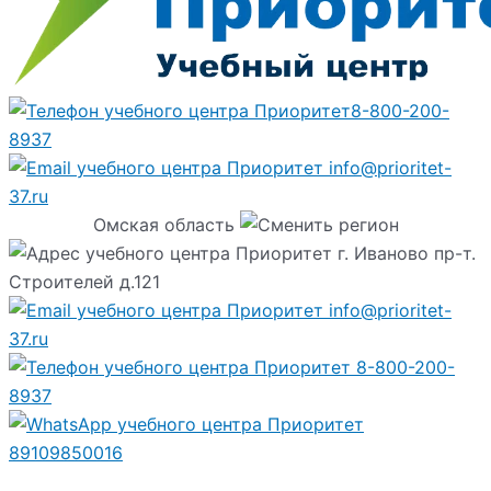
8-800-200-
8937
info@prioritet-
37.ru
Омская область
г. Иваново пр-т.
Строителей д.121
info@prioritet-
37.ru
8-800-200-
8937
89109850016