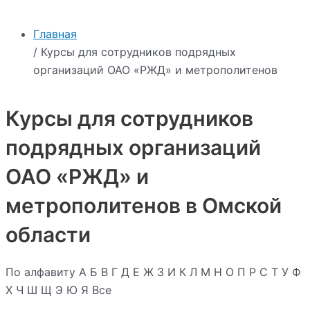
Главная
/ Курсы для сотрудников подрядных
организаций ОАО «РЖД» и метрополитенов
Курсы для сотрудников
подрядных организаций
ОАО «РЖД» и
метрополитенов в Омской
области
По алфавиту
А
Б
В
Г
Д
Е
Ж
З
И
К
Л
М
Н
О
П
Р
С
Т
У
Ф
Х
Ч
Ш
Щ
Э
Ю
Я
Все