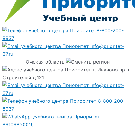
8-800-200-
8937
info@prioritet-
37.ru
Омская область
г. Иваново пр-т.
Строителей д.121
info@prioritet-
37.ru
8-800-200-
8937
89109850016