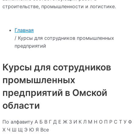
строительстве, промышленности и логистике.
Главная
/ Курсы для сотрудников промышленных
предприятий
Курсы для сотрудников
промышленных
предприятий в Омской
области
По алфавиту
А
Б
В
Г
Д
Е
Ж
З
И
К
Л
М
Н
О
П
Р
С
Т
У
Ф
Х
Ч
Ш
Щ
Э
Ю
Я
Все