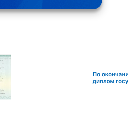
По окончан
дипл