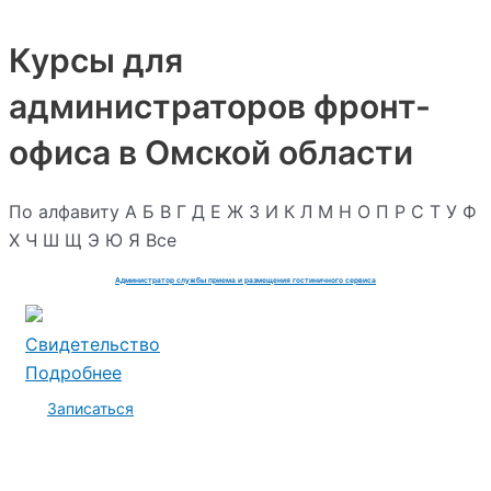
Курсы для
администраторов фронт-
офиса в Омской области
По алфавиту
А
Б
В
Г
Д
Е
Ж
З
И
К
Л
М
Н
О
П
Р
С
Т
У
Ф
Х
Ч
Ш
Щ
Э
Ю
Я
Все
Администратор службы приема и размещения гостиничного сервиса
Свидетельство
Подробнее
Записаться