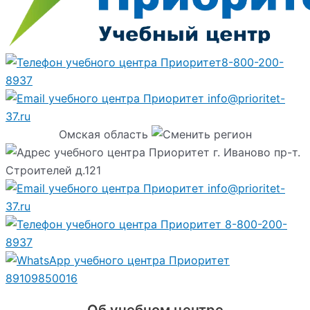
8-800-200-
8937
info@prioritet-
37.ru
Омская область
г. Иваново пр-т.
Строителей д.121
info@prioritet-
37.ru
8-800-200-
8937
89109850016
Об учебном центре